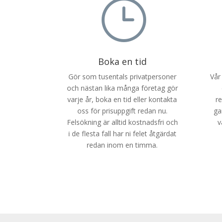
}
Boka en tid
Gör som tusentals privatpersoner
Vår
och nästan lika många företag gör
varje år, boka en tid eller kontakta
r
oss för prisuppgift redan nu.
ga
Felsökning är alltid kostnadsfri och
v
i de flesta fall har ni felet åtgärdat
redan inom en timma.