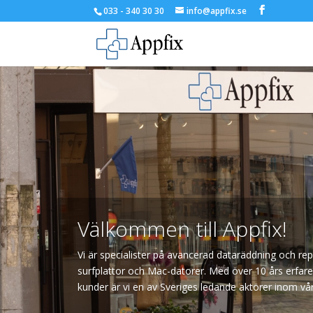
033 - 340 30 30
info@appfix.se
Välkommen till Appfix!
Vi är specialister på avancerad dataräddning och r
surfplattor och Mac-datorer. Med över 10 års erfar
kunder är vi en av Sveriges ledande aktörer inom vå