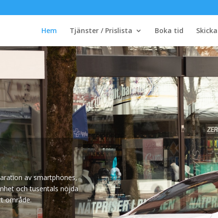
Hem
Tjänster / Prislista
Boka tid
Skicka
eparation av smartphones,
enhet och tusentals nöjda
rt område.