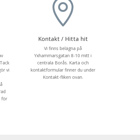

Kontakt / Hitta hit
Vi finns belägna på
av
Yxhammarsgatan 8-10 mitt i
 Tack
centrala Borås. Karta och
ör vi
kontaktformular finner du under
a
Kontakt-fliken ovan.
på
rad
 för