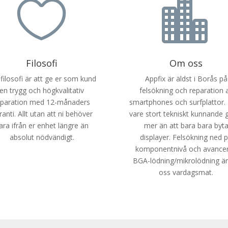


Filosofi
Om oss
 filosofi är att ge er som kund
Appfix är äldst i Borås på
en trygg och högkvalitativ
felsökning och reparation 
eparation med 12-månaders
smartphones och surfplattor.
ranti. Allt utan att ni behöver
vare stort tekniskt kunnande g
ara ifrån er enhet längre än
mer än att bara bara byt
absolut nödvändigt.
displayer. Felsökning ned 
komponentnivå och avance
BGA-lödning/mikrolödning är
oss vardagsmat.